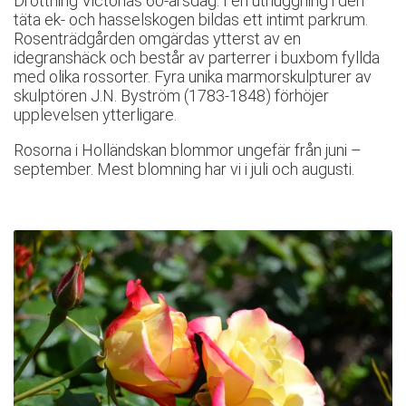
Drottning Victorias 60-årsdag. I en uthuggning i den
täta ek- och hasselskogen bildas ett intimt parkrum.
Rosenträdgården omgärdas ytterst av en
idegranshäck och består av parterrer i buxbom fyllda
med olika rossorter. Fyra unika marmorskulpturer av
skulptören J.N. Byström (1783-1848) förhöjer
upplevelsen ytterligare.
Rosorna i Holländskan blommor ungefär från juni –
september. Mest blomning har vi i juli och augusti.