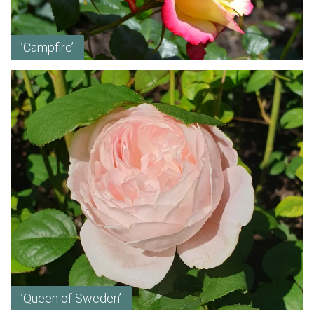
’Campfire’
’Queen of Sweden’