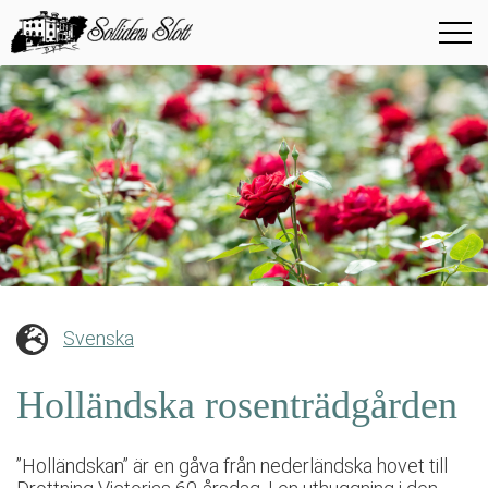
Svenska
Holländska rosenträdgården
”Holländskan” är en gåva från nederländska hovet till