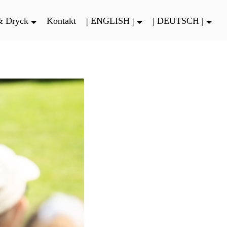
& Dryck
Kontakt
| ENGLISH |
| DEUTSCH |