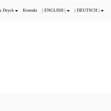
& Dryck
Kontakt
| ENGLISH |
| DEUTSCH |