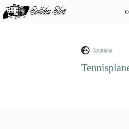
O
Svenska
Tennisplan