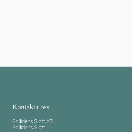
Kontakta oss
Sollidens Slott AB
Sollidens Slott