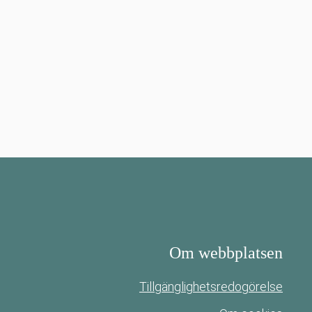
Om webbplatsen
Tillgänglighetsredogörelse