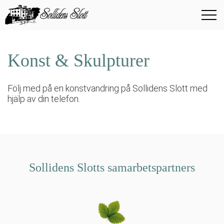
Konst & Skulpturer
Följ med på en konstvandring på Sollidens Slott med
hjälp av din telefon.
Sollidens Slotts samarbetspartners