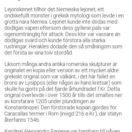
Lejonskinnet tillhör det Nemeiska lejonet, ett
ondskefullt monster i grekisk mytologi som levde i en
grotta nära Nemea. Lejonet kunde inte dödas med
dödligas vapen eftersom dess gyllene päls var
ogenomtränglig för attack. Dess klor var vassare än
dödligas svärd och kunde förstöra alla starka
rustningar. Herakles dödade den så småningom som
det första av sina tolv stordåd.
Liksom många andra antika romerska skulpturer är
originalet en kopia eller version av ett mycket äldre
grekiskt original som var välkänt, i det här fallet en
brons av Lysippos (eller någon av hans kretsar) som
skulle ha gjorts på det fjärde århundradet f.Kr. Detta
original överlevde i över 1500 år tills det smältes ner
av korsfarare 1205 under plundringen av
Konstantinopel. Den förstorade kopian gjordes för
Caracallas termer i Rom (invigd 216 e.Kr.), där statyn
återfanns 1546.
Kardinal Alessandro Farnese var barnbarn till påven