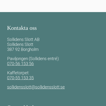
Kontakta oss
Sollidens Slott AB
Sollidens Slott
387 92 Borgholm
Paviljongen (Sollidens entré):
070-56 153 56
Kaffetorpet:
070-55 153 35
sollidensslott@sollidensslott.se