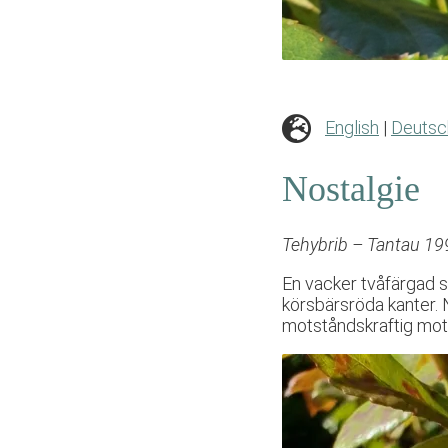
English
|
Deutsc
Nostalgie
Tehybrib – Tantau 1
En vacker tvåfärgad s
körsbärsröda kanter. 
motståndskraftig mot