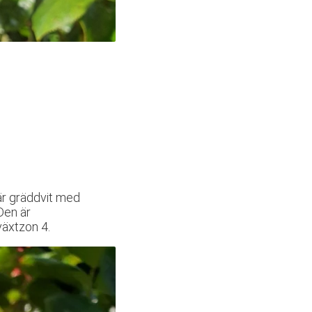
är gräddvit med
Den är
växtzon 4.