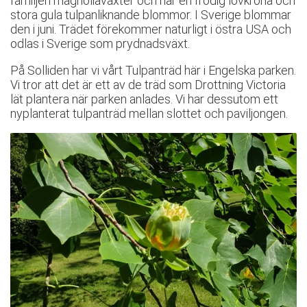
familjen magnoliaväxter och har en frodig lövkrona och
stora gula tulpanliknande blommor. I Sverige blommar
den i juni. Trädet förekommer naturligt i östra USA och
odlas i Sverige som prydnadsväxt.
På Solliden har vi vårt Tulpanträd här i Engelska parken.
Vi tror att det är ett av de träd som Drottning Victoria
lät plantera när parken anlades. Vi har dessutom ett
nyplanterat tulpanträd mellan slottet och paviljongen.