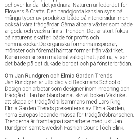
behöver landa i det jordnära. Naturen är ledordet för
Flowers & Crafts. Den handgjorda känslan syns på
många typer av produkter både på interiörsidan men
också i våra trädgårdar. Gärna ätbara växter som både
är goda och vackra finns i trenden. Det är stort fokus
på naturens skafferi både för proffs och
hemmakockar.De organiska formerna inspirerar,
mönster och föremål hämtar former från växtriket.
Keramiken är som material väldigt hett just nu, vi ser
det både på det dukade bordet och på fönsterbrädan.
Om Jan Rundgren och Elmia Garden Trends
Jan Rundgren är utbildad vid Beckmans School of
Design och arbetar som designer inom inredning och
trädgård. Han har bland annat skrivit boken Växtriket:
att skapa en trädgård tillsammans med Lars Ring.
Elmia Garden Trends presenteras av Elmia Garden,
norra Europas ledande mässa för trädgårdsbranschen.
Trenderna är framtagna i samarbete med just Jan
Rundgren samt Swedish Fashion Council och Blink.