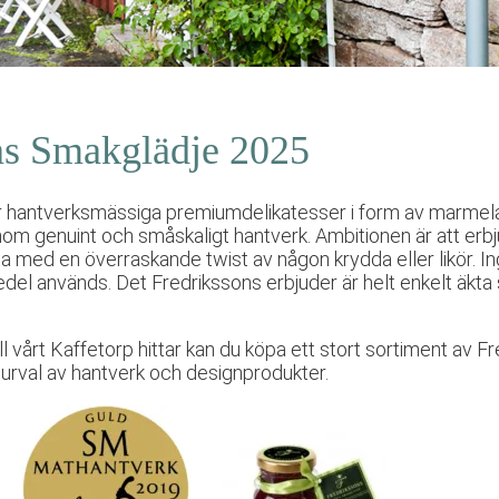
ns Smakglädje 2025
ar hantverksmässiga premiumdelikatesser i form av marmela
m genuint och småskaligt hantverk. Ambitionen är att erb
 med en överraskande twist av någon krydda eller likör. Ing
del används. Det Fredrikssons erbjuder är helt enkelt äkt
till vårt Kaffetorp hittar kan du köpa ett stort sortiment av 
 urval av hantverk och designprodukter.