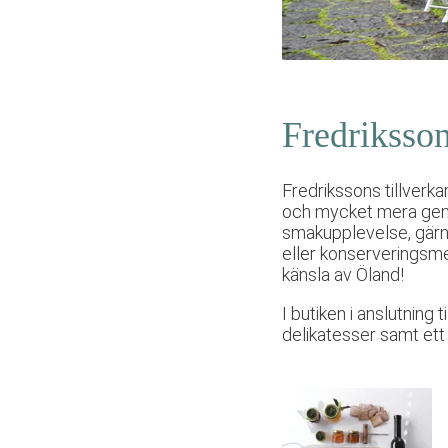
Fredriksso
Fredrikssons tillverk
och mycket mera geno
smakupplevelse, gärna
eller konserveringsme
känsla av Öland!
I butiken i anslutning 
delikatesser samt ett