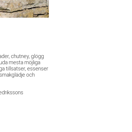
der, chutney, glögg
juda mesta möjliga
a tillsatser, essenser
a smakglädje och
Fredrikssons