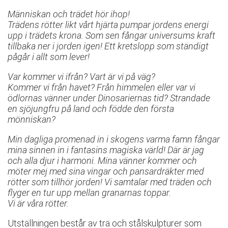
Människan och trädet hör ihop!
Trädens rötter likt vårt hjärta pumpar jordens energi
upp i trädets krona. Som sen
fångar universums kraft
tillbaka ner i jorden igen! Ett kretslopp som ständigt
pågår i allt som lever!
Var kommer vi ifrån? Vart är vi på väg?
Kommer vi från havet? Från himmelen eller var vi
ödlornas vänner under Dinosariernas tid? Strandade
en sjöjungfru på land och födde den första
mönniskan?
Min dagliga promenad in i skogens varma famn fångar
mina sinnen in i fantasins magiska värld! Där är jag
och alla djur i harmoni. Mina vänner kommer och
möter mej med sina vingar och pansardräkter med
rötter som tillhör jorden! Vi samtalar med träden och
flyger en tur upp mellan granarnas toppar.
Vi är våra rötter.
Utställningen består av trä och stålskulpturer som