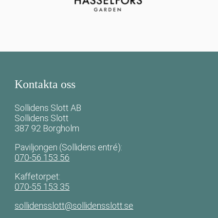
Kontakta oss
Sollidens Slott AB
Sollidens Slott
387 92 Borgholm
Paviljongen (Sollidens entré):
070-56 153 56
Kaffetorpet:
070-55 153 35
sollidensslott@sollidensslott.se