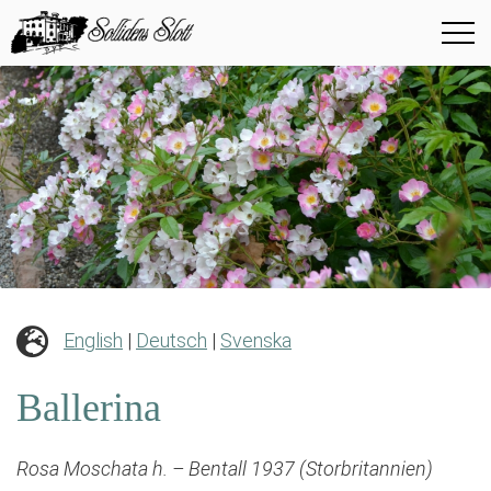
English
|
Deutsch
|
Svenska
Ballerina
Rosa Moschata h. – Bentall 1937 (Storbritannien)