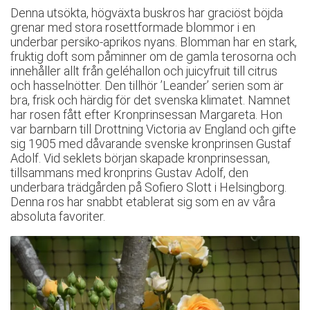
Denna utsökta, högväxta buskros har graciöst böjda
grenar med stora rosettformade blommor i en
underbar persiko-aprikos nyans. Blomman har en stark,
fruktig doft som påminner om de gamla terosorna och
innehåller allt från geléhallon och juicyfruit till citrus
och hasselnötter. Den tillhör ’Leander’ serien som är
bra, frisk och härdig för det svenska klimatet. Namnet
har rosen fått efter Kronprinsessan Margareta. Hon
var barnbarn till Drottning Victoria av England och gifte
sig 1905 med dåvarande svenske kronprinsen Gustaf
Adolf. Vid seklets början skapade kronprinsessan,
tillsammans med kronprins Gustav Adolf, den
underbara trädgården på Sofiero Slott i Helsingborg.
Denna ros har snabbt etablerat sig som en av våra
absoluta favoriter.